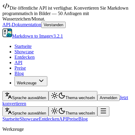
Die öffentliche API ist verfügbar. Konvertieren Sie Markdown
programmatisch in Bilder — 50 Anfragen mit
Wasserzeichen/Monat.
API-Dokumentation
Verstanden
Markdown to Image
v
3.2.1
Startseite
Showcase
Entdecken
API
Preise
Blog
Werkzeuge
Jetzt
Sprache auswählen
Thema wechseln
Anmelden
konvertieren
Sprache auswählen
Thema wechseln
Startseite
Showcase
Entdecken
API
Preise
Blog
Werkzeuge