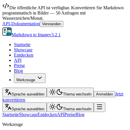
Die öffentliche API ist verfügbar. Konvertieren Sie Markdown
programmatisch in Bilder — 50 Anfragen mit
Wasserzeichen/Monat.
API-Dokumentation
Verstanden
Markdown to Image
v
3.2.1
Startseite
Showcase
Entdecken
API
Preise
Blog
Werkzeuge
Jetzt
Sprache auswählen
Thema wechseln
Anmelden
konvertieren
Sprache auswählen
Thema wechseln
Startseite
Showcase
Entdecken
API
Preise
Blog
Werkzeuge