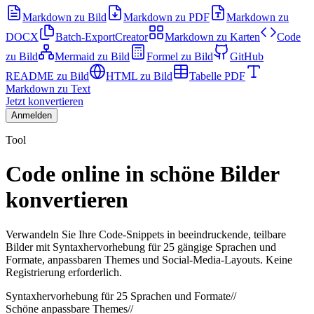
Markdown zu Bild
Markdown zu PDF
Markdown zu
DOCX
Batch-Export
Creator
Markdown zu Karten
Code
zu Bild
Mermaid zu Bild
Formel zu Bild
GitHub
README zu Bild
HTML zu Bild
Tabelle PDF
Markdown zu Text
Jetzt konvertieren
Anmelden
Tool
Code online in schöne Bilder
konvertieren
Verwandeln Sie Ihre Code-Snippets in beeindruckende, teilbare
Bilder mit Syntaxhervorhebung für 25 gängige Sprachen und
Formate, anpassbaren Themes und Social-Media-Layouts. Keine
Registrierung erforderlich.
Syntaxhervorhebung für 25 Sprachen und Formate
//
Schöne anpassbare Themes
//