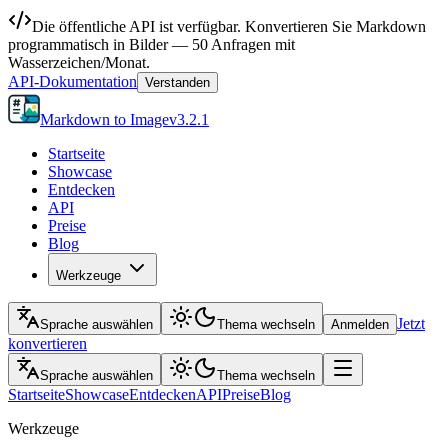
Die öffentliche API ist verfügbar. Konvertieren Sie Markdown
programmatisch in Bilder — 50 Anfragen mit
Wasserzeichen/Monat.
API-Dokumentation
Verstanden
Markdown to Image
v
3.2.1
Startseite
Showcase
Entdecken
API
Preise
Blog
Werkzeuge
Jetzt
Sprache auswählen
Thema wechseln
Anmelden
konvertieren
Sprache auswählen
Thema wechseln
Startseite
Showcase
Entdecken
API
Preise
Blog
Werkzeuge