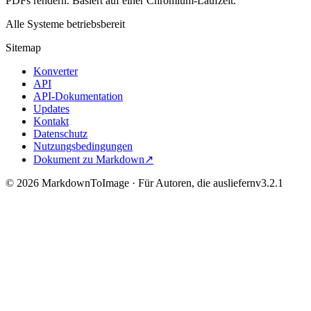
PDFs rendern. Basiert auf einer Chromium-Laufzeit.
Alle Systeme betriebsbereit
Sitemap
Konverter
API
API-Dokumentation
Updates
Kontakt
Datenschutz
Nutzungsbedingungen
Dokument zu Markdown
↗
©
2026
MarkdownToImage ·
Für Autoren, die ausliefern
v
3.2.1