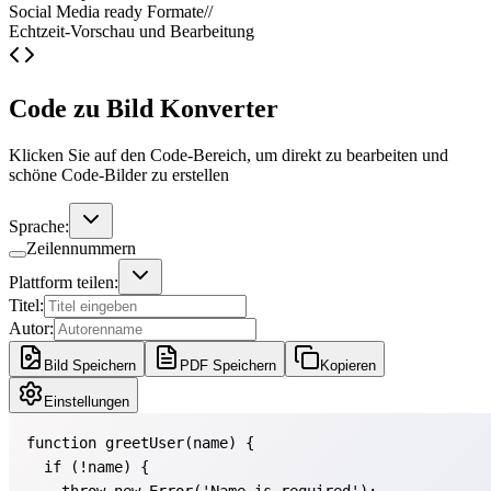
Social Media ready Formate
//
Echtzeit-Vorschau und Bearbeitung
Code zu Bild Konverter
Klicken Sie auf den Code-Bereich, um direkt zu bearbeiten und
schöne Code-Bilder zu erstellen
Sprache:
Zeilennummern
Plattform teilen:
Titel:
Autor:
Bild Speichern
PDF Speichern
Kopieren
Einstellungen
function
greetUser
(
name
) 
if
throw
new
Error
(
'Name is required'