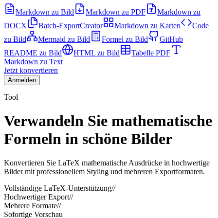
Markdown zu Bild
Markdown zu PDF
Markdown zu
DOCX
Batch-Export
Creator
Markdown zu Karten
Code
zu Bild
Mermaid zu Bild
Formel zu Bild
GitHub
README zu Bild
HTML zu Bild
Tabelle PDF
Markdown zu Text
Jetzt konvertieren
Anmelden
Tool
Verwandeln Sie mathematische
Formeln in schöne Bilder
Konvertieren Sie LaTeX mathematische Ausdrücke in hochwertige
Bilder mit professionellem Styling und mehreren Exportformaten.
Vollständige LaTeX-Unterstützung
//
Hochwertiger Export
//
Mehrere Formate
//
Sofortige Vorschau