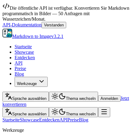
Die öffentliche API ist verfügbar. Konvertieren Sie Markdown
programmatisch in Bilder — 50 Anfragen mit
Wasserzeichen/Monat.
API-Dokumentation
Verstanden
Markdown to Image
v
3.2.1
Startseite
Showcase
Entdecken
API
Preise
Blog
Werkzeuge
Jetzt
Sprache auswählen
Thema wechseln
Anmelden
konvertieren
Sprache auswählen
Thema wechseln
Startseite
Showcase
Entdecken
API
Preise
Blog
Werkzeuge