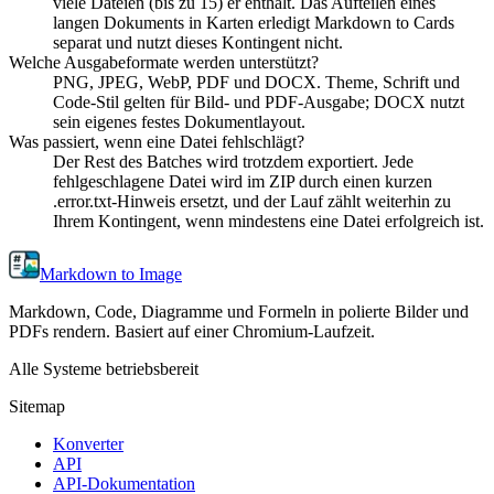
viele Dateien (bis zu 15) er enthält. Das Aufteilen eines
langen Dokuments in Karten erledigt Markdown to Cards
separat und nutzt dieses Kontingent nicht.
Welche Ausgabeformate werden unterstützt?
PNG, JPEG, WebP, PDF und DOCX. Theme, Schrift und
Code-Stil gelten für Bild- und PDF-Ausgabe; DOCX nutzt
sein eigenes festes Dokumentlayout.
Was passiert, wenn eine Datei fehlschlägt?
Der Rest des Batches wird trotzdem exportiert. Jede
fehlgeschlagene Datei wird im ZIP durch einen kurzen
.error.txt-Hinweis ersetzt, und der Lauf zählt weiterhin zu
Ihrem Kontingent, wenn mindestens eine Datei erfolgreich ist.
Markdown to Image
Markdown, Code, Diagramme und Formeln in polierte Bilder und
PDFs rendern. Basiert auf einer Chromium-Laufzeit.
Alle Systeme betriebsbereit
Sitemap
Konverter
API
API-Dokumentation