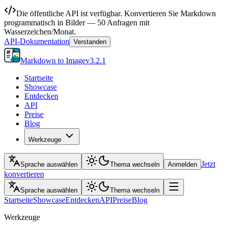
Die öffentliche API ist verfügbar. Konvertieren Sie Markdown
programmatisch in Bilder — 50 Anfragen mit
Wasserzeichen/Monat.
API-Dokumentation
Verstanden
Markdown to Image
v
3.2.1
Startseite
Showcase
Entdecken
API
Preise
Blog
Werkzeuge
Jetzt
Sprache auswählen
Thema wechseln
Anmelden
konvertieren
Sprache auswählen
Thema wechseln
Startseite
Showcase
Entdecken
API
Preise
Blog
Werkzeuge