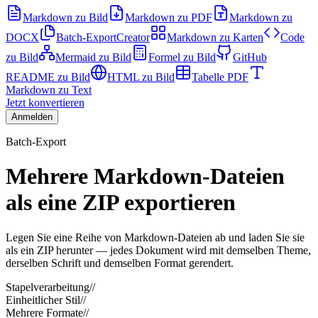
Markdown zu Bild
Markdown zu PDF
Markdown zu
DOCX
Batch-Export
Creator
Markdown zu Karten
Code
zu Bild
Mermaid zu Bild
Formel zu Bild
GitHub
README zu Bild
HTML zu Bild
Tabelle PDF
Markdown zu Text
Jetzt konvertieren
Anmelden
Batch-Export
Mehrere Markdown-Dateien
als eine ZIP exportieren
Legen Sie eine Reihe von Markdown-Dateien ab und laden Sie sie
als ein ZIP herunter — jedes Dokument wird mit demselben Theme,
derselben Schrift und demselben Format gerendert.
Stapelverarbeitung
//
Einheitlicher Stil
//
Mehrere Formate
//