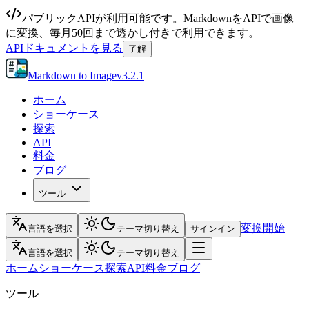
パブリックAPIが利用可能です。MarkdownをAPIで画像
に変換、毎月50回まで透かし付きで利用できます。
APIドキュメントを見る
了解
Markdown to Image
v
3.2.1
ホーム
ショーケース
探索
API
料金
ブログ
ツール
変換開始
言語を選択
テーマ切り替え
サインイン
言語を選択
テーマ切り替え
ホーム
ショーケース
探索
API
料金
ブログ
ツール