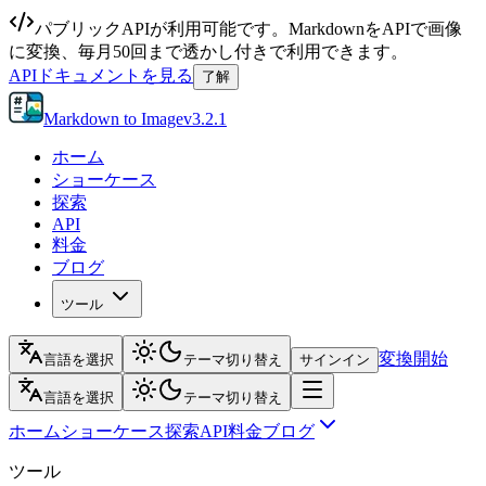
パブリックAPIが利用可能です。MarkdownをAPIで画像
に変換、毎月50回まで透かし付きで利用できます。
APIドキュメントを見る
了解
Markdown to Image
v
3.2.1
ホーム
ショーケース
探索
API
料金
ブログ
ツール
変換開始
言語を選択
テーマ切り替え
サインイン
言語を選択
テーマ切り替え
ホーム
ショーケース
探索
API
料金
ブログ
ツール