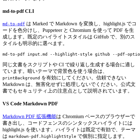
md-to-pdf CLI
は Marked で Markdown を変換し、highlight.js でコ
md-to-pdf
ードを色分けし、Puppeteer と Chromium を使って PDF を生
成します。既定のハイライトスタイルは GitHub で、別のス
タイルも明示的に選べます。
md-to-pdf input.md --highlight-style github --pdf-optio
同じ文書をスクリプトや CI で繰り返し生成する場合に適し
ています。暗いテーマで背景色を使う場合は、
を有効にしてください。信頼できない
printBackground
Markdown は、無害化せずに処理しないでください。公式文
書でもセキュリティ上の注意点として説明されています。
VS Code Markdown PDF
Markdown PDF 拡張機能
は Chromium ベースのブラウザーで
書き出し、コードフェンスのシンタックスハイライトには
highlight.js を使います。ハイライトは既定で有効で、テーマ
は
で個別に指定します。
markdown-pdf.highlightStyle