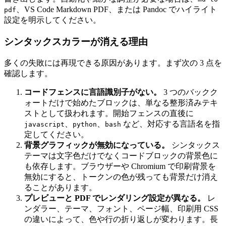
、VS Code Markdown PDF、または Pandoc でハイライト
pdf
設定を明示してください。
シンタックスカラーが消える理由
多くの失敗には再現できる原因があります。まず次の 3 点を
確認します。
コードフェンスに言語識別子がない。
3 つのバックク
ォートだけで始めたブロックは、単なる整形済みテキ
ストとして扱われます。開始フェンスの直後に
、
、
など、対応する言語名を指
javascript
python
bash
定してください。
背景グラフィックが無効になっている。
シンタックス
テーマは文字色だけでなくコードブロックの背景色に
も依存します。ブラウザーや Chromium で印刷背景を
無効にすると、トークンの色が残っても背景だけ消え
ることがあります。
プレビューと PDF でレンダリング設定が異なる。
レ
ンダラー、テーマ、フォント、ページ幅、印刷用 CSS
の違いによって、色や行の折り返しが変わります。長