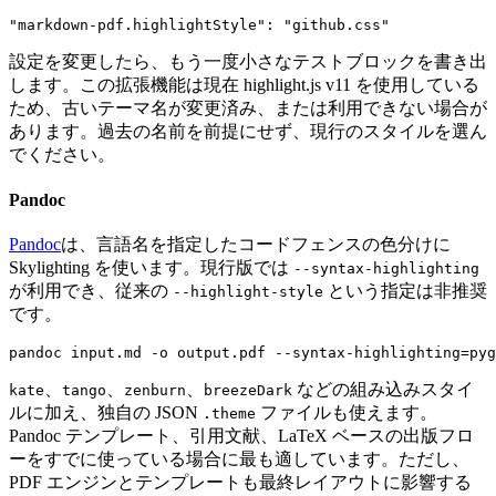
"markdown-pdf.highlightStyle"
:
"github.css"
設定を変更したら、もう一度小さなテストブロックを書き出
します。この拡張機能は現在 highlight.js v11 を使用している
ため、古いテーマ名が変更済み、または利用できない場合が
あります。過去の名前を前提にせず、現行のスタイルを選ん
でください。
Pandoc
Pandoc
は、言語名を指定したコードフェンスの色分けに
Skylighting を使います。現行版では
--syntax-highlighting
が利用でき、従来の
という指定は非推奨
--highlight-style
です。
、
、
、
などの組み込みスタイ
kate
tango
zenburn
breezeDark
ルに加え、独自の JSON
ファイルも使えます。
.theme
Pandoc テンプレート、引用文献、LaTeX ベースの出版フロ
ーをすでに使っている場合に最も適しています。ただし、
PDF エンジンとテンプレートも最終レイアウトに影響する