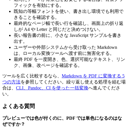
フィックを有効にする。
既知の等幅フォントを使い、書き出し環境でも利用で
きることを確認する。
最終的なページ幅で長い行を確認し、画面上の折り返
しが A4 や Letter と同じだと決めつけない。
長い報告書の前に、小さな JavaScript サンプルを書き
出す。
ユーザーや外部システムから受け取った Markdown
は、ローカル変換ツールへ渡す前に無害化する。
最終 PDF を一度開き、色、選択可能なテキスト、リン
ク、画像、改ページを確認する。
ツールを広く比較するなら、
Markdown を PDF に変換する 5
つの方法
を参照してください。繰り返し使える処理を組む場
合は、
CLI、Pandoc、CI を使った一括変換
へ進んでくださ
い。
よくある質問
プレビューでは色が付くのに、PDF では単色になるのはな
ぜですか？