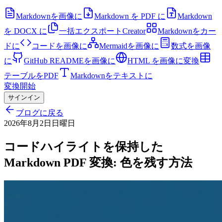
Markdownを画像に
Markdown を PDF に
Markdown
を DOCX に
一括エクスポート
Creator
Markdownをカー
ドに
コードを画像に
Mermaidを画像に
数式を画像
に
GitHub READMEを画像に
HTML を画像に変換
テーブルをPDF
Markdownをテキストに
変換開始
サインイン
ブログに戻る
2026年8月2日日曜日
コードハイライトを保持した
Markdown PDF 変換: 色を残す方法