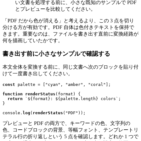
い文書を処理する前に、小さな既知のサンプルで PDF
とプレビューを比較してください。
「PDF だから色が消える」と考えるより、この 3 点を切り
分ける方が有効です。PDF 自体は色付きテキストを保持で
きます。重要なのは、ファイルを書き出す直前に変換経路が
何を描画していたかです。
書き出す前に小さなサンプルで確認する
本文全体を変換する前に、同じ文書へ次のブロックを貼り付
けて一度書き出してください。
const
 palette = [
"cyan"
, 
"amber"
, 
"coral"
];

function
renderStatus
(
format
) {

return
`
${format}
: 
${palette.length}
 colors`
;

}

console
.
log
(
renderStatus
(
"PDF"
プレビューと PDF の両方で、キーワードの色、文字列の
色、コードブロックの背景、等幅フォント、テンプレートリ
テラル行の折り返しという 5 点を確認します。どれか 1 つで