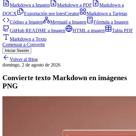
Markdown a Imagen
Markdown a PDF
Markdown a
DOCX
Exportación por lotes
Creator
Markdown a Tarjetas
Código a Imagen
Mermaid a Imagen
Fórmula a Imagen
GitHub README a Imagen
HTML a imagen
Tabla PDF
Markdown a Texto
Comenzar a Convertir
Iniciar Sesión
Volver al Blog
domingo, 2 de agosto de 2026
Convierte texto Markdown en imágenes
PNG